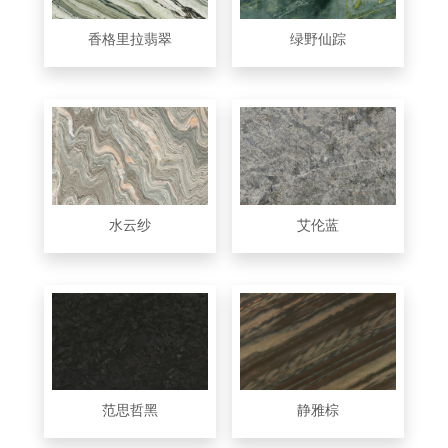
香格里拉翡翠
绿野仙踪
水云纱
艾伦蓝
范思哲黑
静雅棕