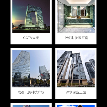
CCTV大楼
中铁建·拙政江南
成都讯美科技广场
深圳深业上城