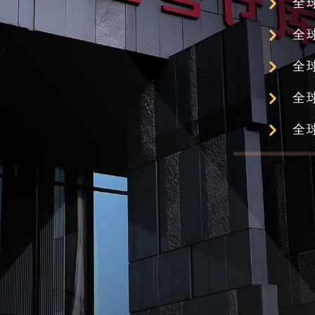
全
全
全
全
全