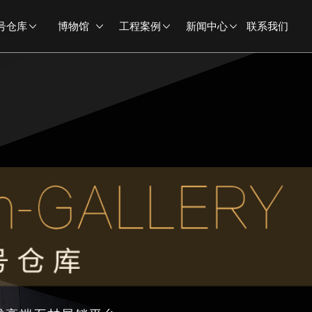
号仓库
博物馆
工程案例
新闻中心
联系我们