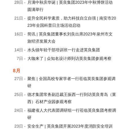
28日 -
月满中秋庆华诞 | 英良集团2023年中秋博饼活动
圆满举行
21日 -
提升全民科学素质，助力科技自立自强 | 南安市20
23年全国科普日主场活动启动
16日 -
简讯 | 英良集团董事长刘良出席2023年泉州市文
旅经济发展大会
14日 -
水头镇年轻干部培训班一行走进英良集团
7日 -
大咖来了 | 众知名设计师到访英良集团参观考察
8月
27日 -
聚焦 | 全国高校专家学者一行莅临英良集团参观调
研
25日 -
德才集团常务副总裁王振西一行到访英良青岛（莱
西）石材产业园参观考察
24日 -
福建省人大代表团调研组一行莅临英良集团考察调
研
23日 -
安全生产 | 英良集团开展2023年度消防安全培训