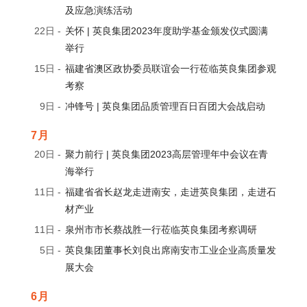
及应急演练活动
22日 -
关怀 | 英良集团2023年度助学基金颁发仪式圆满
举行
15日 -
福建省澳区政协委员联谊会一行莅临英良集团参观
考察
9日 -
冲锋号 | 英良集团品质管理百日百团大会战启动
7月
20日 -
聚力前行 | 英良集团2023高层管理年中会议在青
海举行
11日 -
福建省省长赵龙走进南安，走进英良集团，走进石
材产业
11日 -
泉州市市长蔡战胜一行莅临英良集团考察调研
5日 -
英良集团董事长刘良出席南安市工业企业高质量发
展大会
6月