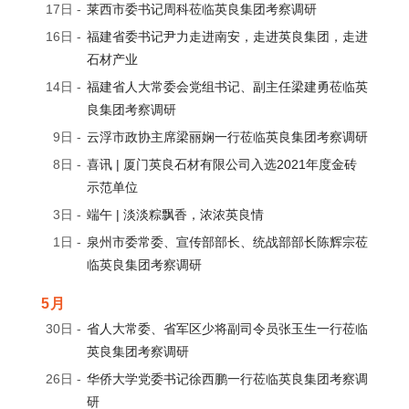
17日 -
莱西市委书记周科莅临英良集团考察调研
16日 -
福建省委书记尹力走进南安，走进英良集团，走进
石材产业
14日 -
福建省人大常委会党组书记、副主任梁建勇莅临英
良集团考察调研
9日 -
云浮市政协主席梁丽娴一行莅临英良集团考察调研
8日 -
喜讯 | 厦门英良石材有限公司入选2021年度金砖
示范单位
3日 -
端午 | 淡淡粽飘香，浓浓英良情
1日 -
泉州市委常委、宣传部部长、统战部部长陈辉宗莅
临英良集团考察调研
5月
30日 -
省人大常委、省军区少将副司令员张玉生一行莅临
英良集团考察调研
26日 -
华侨大学党委书记徐西鹏一行莅临英良集团考察调
研