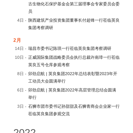
古生物化石保护基金会第三届理事会专家委员会委
员
4日 -
陕西建筑产业投资集团董事长付超锋一行莅临英良
集团考察调研
2月
14日 -
瑞昌市委书记陈琪一行莅临英良集团考察调研
10日 -
正威国际集团战略委员会执行总裁许南璋一行莅临
英良五号仓库参观考察
8日 -
卯劲启航 | 英良集团2022年总结表彰暨2023年开
工动员大会圆满举行
6日 -
卯劲启航 | 英良集团2022年高层管理总结会圆满
举行
3日 -
石狮市团市委书记孙甜甜及石狮青商会企业家一行
莅临英良集团参观交流
2022