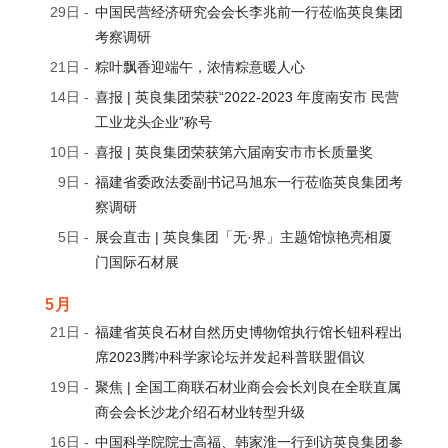
29日 -
中国民营经济研究会会长李兆前一行莅临英良集团
考察调研
21日 -
粽叶飘香迎端午，浓情粽意暖人心
14日 -
喜报 | 英良集团荣获“2022-2023 年度南安市 民营
工业龙头企业”称号
10日 -
喜报 | 英良集团荣获第六届南安市市长质量奖
9日 -
福建省委政法委副书记马旭东一行莅临英良集团考
察调研
5日 -
展会直击 | 英良集团「无·界」主题馆惊艳亮相厦
门国际石材展
5月
21日 -
福建省英良石材自然历史博物馆执行馆长钮科程出
席2023腾冲科学家论坛并发起科普联盟倡议
19日 -
聚焦 | 全国工商联石材业商会会长刘良在全联直属
商会会长沙龙介绍石材业转型升级
16日 -
中国科学院院士高福、韩家淮一行到访英良集团参