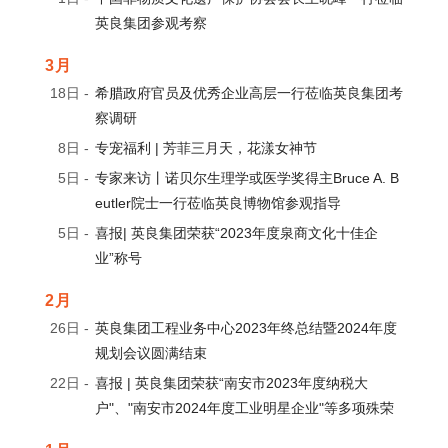
英良集团参观考察
3月
18日 -
希腊政府官员及优秀企业高层一行莅临英良集团考
察调研
8日 -
专宠福利 | 芳菲三月天，花漾女神节
5日 -
专家来访丨诺贝尔生理学或医学奖得主Bruce A. B
eutler院士一行莅临英良博物馆参观指导
5日 -
喜报| 英良集团荣获“2023年度泉商文化十佳企
业”称号
2月
26日 -
英良集团工程业务中心2023年终总结暨2024年度
规划会议圆满结束
22日 -
喜报 | 英良集团荣获“南安市2023年度纳税大
户"、"南安市2024年度工业明星企业"等多项殊荣