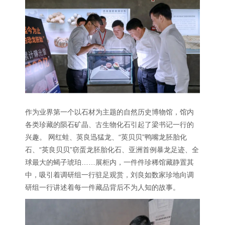
作为业界第一个以石材为主题的自然历史博物馆，馆内
各类珍藏的陨石矿晶、古生物化石引起了梁书记一行的
兴趣。 网红蛙、英良迅猛龙、“英贝贝”鸭嘴龙胚胎化
石、“英良贝贝”窃蛋龙胚胎化石、亚洲首例暴龙足迹、全
球最大的蝎子琥珀……展柜内，一件件珍稀馆藏静置其
中，吸引着调研组一行驻足观赏，刘良如数家珍地向调
研组一行讲述着每一件藏品背后不为人知的故事。