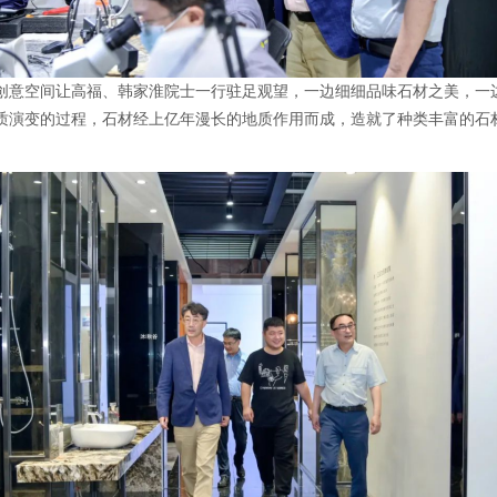
创意空间让高福、韩家淮院士一行驻足观望，一边细细品味石材之美，一
质演变的过程，石材经上亿年漫长的地质作用而成，造就了种类丰富的石