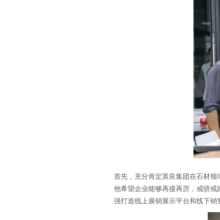
首先，充分肯定英良集团在石材领
他希望企业能够再接再厉，戒骄戒
强打造线上展销展示平台和线下销